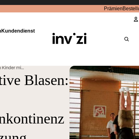
Prämien
Bestell
n
Kundendienst
K
Kinder mi...
ive Blasen:
Inkontinenz
tzung