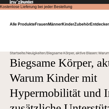
Kostenlose Lieferung bei jeder Bestellung
Alle Produkte
Frauen
Männer
Kinder
Zubehör
Entdecke
Startseite
/
Neuigkeiten
/
Biegsame Körper, aktive Blasen: Warum 
Biegsame Körper, akt
Warum Kinder mit
Hypermobilität und 
zusätzliche Unterstü