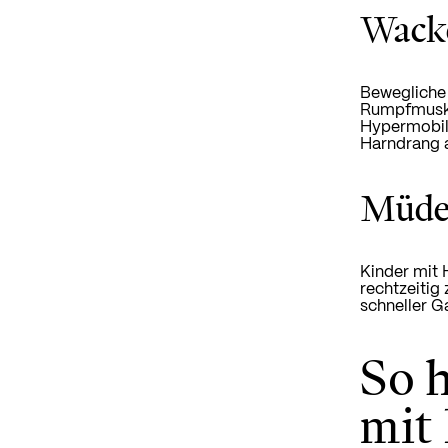
Wacke
Bewegliche 
Rumpfmuskul
Hypermobile
Harndrang 
Müde 
Kinder mit 
rechtzeitig
schneller G
So h
mit 