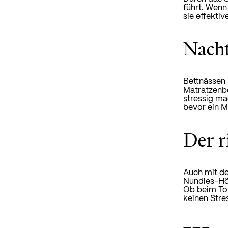
führt. Wenn
sie effekti
Nach
Bettnässen 
Matratzenb
stressig ma
bevor ein M
Der r
Auch mit de
Nundies-Hös
Ob beim To
keinen Stre