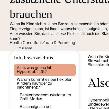
brauchen
Wenn Ihr Kind sich zu einer Brezel zusammenfalten oder 
Finger zeigen kann, ist Ihnen wahrscheinlich aufgefallen
Aber wussten Sie, dass all diese Flexibilität auch die Bl
kann?
Health Conditions
Youth & Parenting
5 min read
Inhaltsverzeichnis
Wenn Ihr Ki
Sie wahrsch
Blasenkontr
Also, was genau ist
Hypermobilität?
Also
Warum kommt es bei flexiblen
Kindern häufiger zu
Inkontinenz?
Beckenbodenmuskulatur im
Chill-Modus
Hypermobili
Bindegeweb
Blasensignale bei
Ehlers-Danl