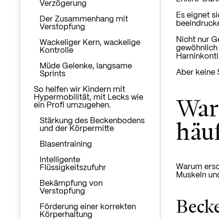
Verzögerung
Es eignet s
Der Zusammenhang mit
beeindrucke
Verstopfung
Nicht nur G
Wackeliger Kern, wackelige
gewöhnlich 
Kontrolle
Harninkonti
Müde Gelenke, langsame
Aber keine 
Sprints
So helfen wir Kindern mit
War
Hypermobilität, mit Lecks wie
ein Profi umzugehen.
häuf
Stärkung des Beckenbodens
und der Körpermitte
Blasentraining
Intelligente
Warum ersch
Flüssigkeitszufuhr
Muskeln und
Bekämpfung von
Verstopfung
Beck
Förderung einer korrekten
Körperhaltung