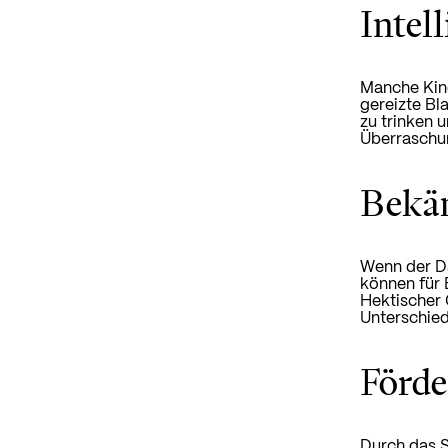
Intel
Manche Kind
gereizte Bl
zu trinken 
Überraschu
Bekä
Wenn der Da
können für 
Hektischer 
Unterschied
Förde
Durch das S