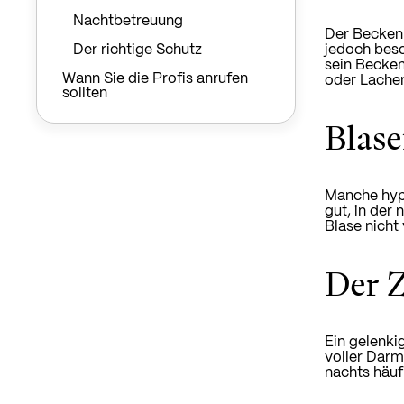
Nachtbetreuung
Der Beckenb
jedoch beso
Der richtige Schutz
sein Becken
Wann Sie die Profis anrufen
oder Lachen
sollten
Blase
Manche hype
gut, in der 
Blase nicht
Der 
Ein gelenki
voller Darm
nachts häuf