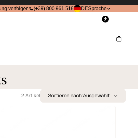
ung verfolgen
(+39) 800 961 518
DE
Sprache
onto
Andere Anmeldeoptionen
Bestellungen
Profil
ts
2 Artikel
Sortieren nach:
Ausgewählt