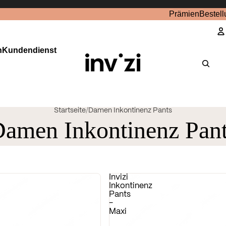
Prämien
Bestell
n
Kundendienst
K
Startseite
/
Damen Inkontinenz Pants
amen Inkontinenz Pan
Invizi
Inkontinenz
Pants
-
Maxi