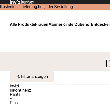
Kostenlose Lieferung bei jeder Bestellung
Alle Produkte
Frauen
Männer
Kinder
Zubehör
Entdecke
D
Filter anzeigen
Invizi
Inkontinenz
Pants
-
Plus