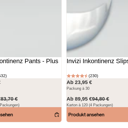
kontinenz Pants - Plus
Invizi Inkontinenz Slip
532)
(230)
€
Ab 23,95 €
Packung à 30
€
83,70 €
Ab 89,95 €
94,80 €
 Packungen)
Karton à 120 (4 Packungen)
nsehen
Produkt ansehen