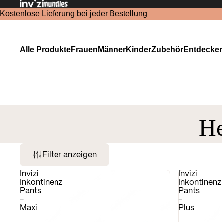
Kostenlose Lieferung bei jeder Bestellung
Alle Produkte
Frauen
Männer
Kinder
Zubehör
Entdecke
He
Filter anzeigen
Invizi
Invizi
Inkontinenz
Inkontinenz
Pants
Pants
-
-
Maxi
Plus