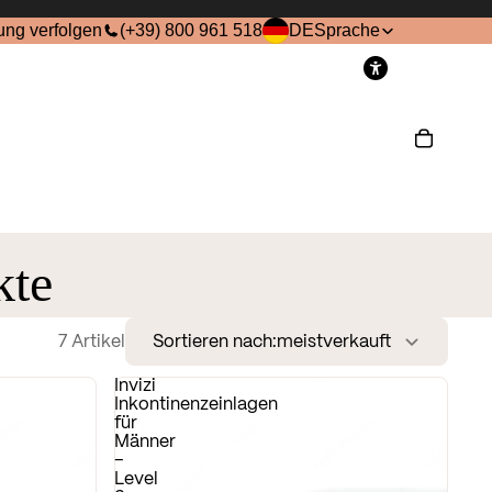
ung verfolgen
(+39) 800 961 518
DE
Sprache
onto
Andere Anmeldeoptionen
Bestellungen
Profil
kte
7 Artikel
Sortieren nach:
meistverkauft
Invizi
Inkontinenzeinlagen
für
Männer
–
Level