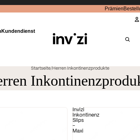
Prämien
Bestell
n
Kundendienst
K
Startseite
/
Herren Inkontinenzprodukte
rren Inkontinenzprodu
Invizi
Inkontinenz
Slips
-
Maxi