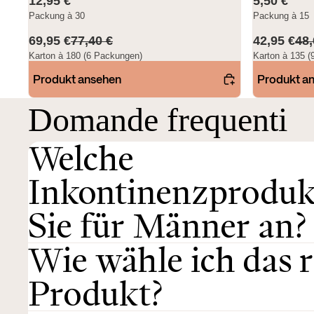
12,95 €
5,50 €
Packung à 30
Packung à 15
69,95 €
77,40 €
42,95 €
48,
Karton à 180 (6 Packungen)
Karton à 135 
Produkt ansehen
Produkt a
Domande frequenti
Welche
Inkontinenzprodukt
Sie für Männer an?
Wie wähle ich das r
Produkt?