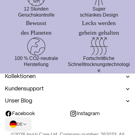
12 Stunden
Super
Geruchskontrolle
schlankes Design
Bewusst
Lecks werden
des Planeten
geheim gehalten
100 % CO2-neutrale
Fortschrittliche
Herstellung
Schnelltrocknungstechnologi
e
Kollektionen
Kundensupport
Unser Blog
Facebook
Instagram
DE
©2026 Invizi Care Ltd. Company number: 762033. All