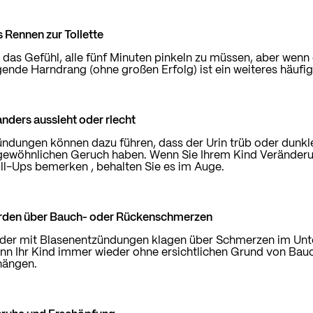
s Rennen zur Toilette
d das Gefühl, alle fünf Minuten pinkeln zu müssen, aber wen
gende Harndrang (ohne großen Erfolg) ist ein weiteres häuf
 anders aussieht oder riecht
ndungen können dazu führen, dass der Urin trüb oder dunkle
ngewöhnlichen Geruch haben. Wenn Sie Ihrem Kind Veränder
ll-Ups
bemerken
, behalten Sie es im Auge.
rden über Bauch- oder Rückenschmerzen
der mit Blasenentzündungen klagen über Schmerzen im Unte
n Ihr Kind immer wieder ohne ersichtlichen Grund von Bauc
ängen.