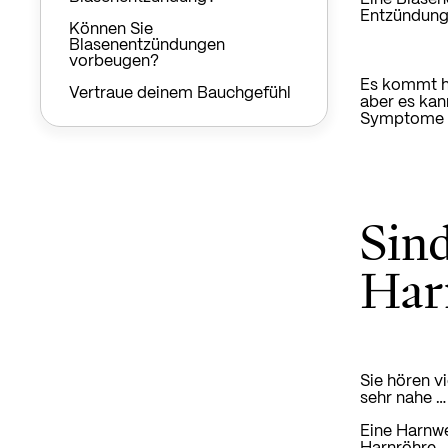
Entzündung
Können Sie
Blasenentzündungen
vorbeugen?
Es kommt hä
Vertraue deinem Bauchgefühl
aber es kann
Symptome z
Sin
Har
Sie hören v
sehr nahe …
Eine Harnwe