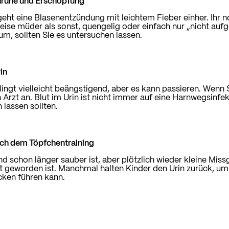
Unruhe und Erschöpfung
ht eine Blasenentzündung mit leichtem Fieber einher. Ihr n
ise müder als sonst, quengelig oder einfach nur „nicht aufg
um, sollten Sie es untersuchen lassen.
rin
lingt vielleicht beängstigend, aber es kann passieren. Wenn 
 Arzt an. Blut im Urin ist nicht immer auf eine Harnwegsinfek
 lassen sollten.
nach dem Töpfchentraining
nd schon länger sauber ist, aber
plötzlich wieder kleine Mis
 geworden ist. Manchmal halten Kinder den Urin zurück, u
ken führen kann.