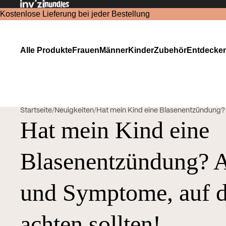
Kostenlose Lieferung bei jeder Bestellung
Alle Produkte
Frauen
Männer
Kinder
Zubehör
Entdecke
Startseite
/
Neuigkeiten
/
Hat mein Kind eine Blasenentzündung? A
Hat mein Kind eine
Blasenentzündung? 
und Symptome, auf d
achten sollten!