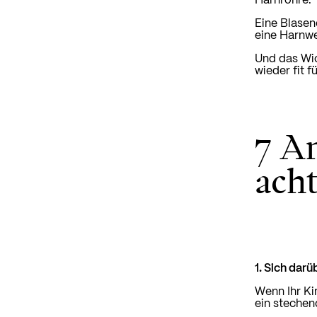
Harnröhre.
Eine Blasene
eine Harnwe
Und das Wic
wieder fit f
7 A
acht
1. Sich dar
Wenn Ihr Ki
ein stechen