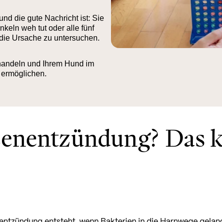
d die gute Nachricht ist: Sie
keln weh tut oder alle fünf
t, die Ursache zu untersuchen.
 handeln und Ihrem Hund im
 ermöglichen.
senentzündung? Das 
entzündung entsteht, wenn Bakterien in die Harnwege gelange