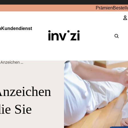
Prämien
Bestell
n
Kundendienst
K
nzeichen ...
Anzeichen
ie Sie