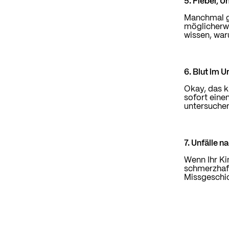
5. Fieber, 
Manchmal ge
möglicherwe
wissen, war
6. Blut im U
Okay, das k
sofort einen
untersuchen
7. Unfälle 
Wenn Ihr Ki
schmerzhaft
Missgeschic