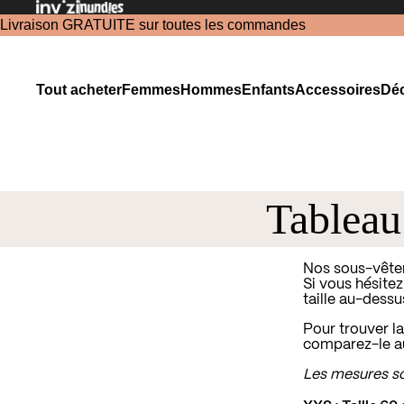
Livraison GRATUITE sur toutes les commandes
Tout acheter
Femmes
Hommes
Enfants
Accessoires
Déc
Tableau 
Nos sous-vêtem
Si vous hésitez
taille au-dessu
Pour trouver la
comparez-le au
Les mesures son