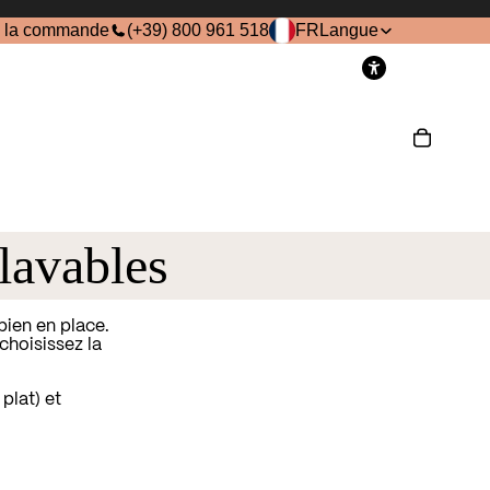
e la commande
(+39) 800 961 518
FR
Langue
ompte
Autres options de connexion
Commandes
Profil
 lavables
bien en place.
choisissez la
plat) et