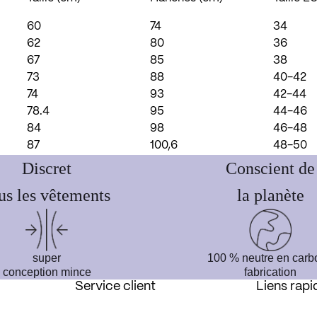
60
74
34
62
80
36
67
85
38
73
88
40-42
74
93
42-44
78.4
95
44-46
84
98
46-48
87
100,6
48-50
Discret
Conscient de
us les vêtements
la planète
super
100 % neutre en carb
conception mince
fabrication
Service client
Liens rapi