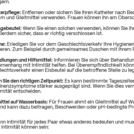
gern.
erpflege:
Entfernen oder sichern Sie Ihren Katheter nach Be
m und Gleitmittel verwenden. Frauen können ihn am Obersc
gebeutel:
Wenn Sie einen solchen verwenden, können Sie ihn
ßerdem sicher, dass er richtig verschlossen ist.
ne:
Erledigen Sie vor dem Geschlechtsverkehr Ihre Hygienem
ieren. Zum Beispiel durch gemeinsames Duschen mit Ihrem P
lungen und Hilfsmittel:
Informieren Sie sich über Behandlu
enhang mit Intimität helfen. Bei Überempfindlichkeit könn
echtsverkehr einen Eisbeutel auf die betroffene Stelle zu le
 Sie den richtigen Zeitpunkt:
Es kann bestimmte Tageszeiten
inenzsymptome stärker ausgeprägt sind. Wenn Sie dies verm
timität entscheiden.
ittel auf Wasserbasis:
Für Frauen ahmt ein Gleitmittel auf 
und kann dazu beitragen, Beschwerden oder pH-bedingte Pr
nn Intimität für jedes Paar etwas anderes bedeuten und mus
Intimität können sein: