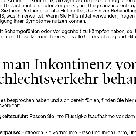
die Art Ihrer Inkontinenz, die Symptome und die möglichen A
. Dies ist auch ein guter Zeitpunkt, um Dinge anzusprechen,
Sie Ihren Partner über alle Hilfsmittel, die Sie zur Behandlun
iß, was ihn erwartet. Wenn Sie Hilfsmittel verwenden, fragen
tigung Ihrer Symptome nutzen können.
t Schamgefühlen oder Verlegenheit zu kämpfen haben, sollte
hmen. Diese können Ihnen wertvolle Unterstützung und Hilf
 man Inkontinenz vo
chlechtsverkehr beha
les besprochen haben und sich bereit fühlen, finden Sie hi
sverkehr:
gkeitszufuhr:
Passen Sie Ihre Flüssigkeitsaufnahme vor dem
tenpause:
Entleeren Sie vorher Ihre Blase und Ihren Darm, u