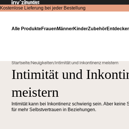
Kostenlose Lieferung bei jeder Bestellung
Alle Produkte
Frauen
Männer
Kinder
Zubehör
Entdecke
Startseite
/
Neuigkeiten
/
Intimität und Inkontinenz meistern
Intimität und Inkont
meistern
Intimität kann bei Inkontinenz schwierig sein. Aber keine 
für mehr Selbstvertrauen in Beziehungen.