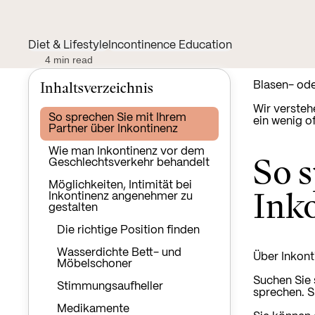
Diet & Lifestyle
Incontinence Education
4 min read
Inhaltsverzeichnis
Blasen- ode
Wir versteh
So sprechen Sie mit Ihrem
ein wenig 
Partner über Inkontinenz
Wie man Inkontinenz vor dem
So s
Geschlechtsverkehr behandelt
Möglichkeiten, Intimität bei
Ink
Inkontinenz angenehmer zu
gestalten
Die richtige Position finden
Wasserdichte Bett- und
Über Inkont
Möbelschoner
Suchen Sie 
Stimmungsaufheller
sprechen. S
Medikamente