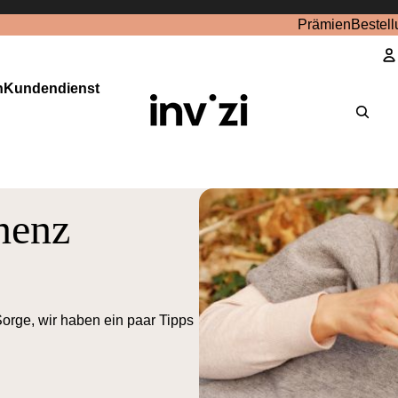
Prämien
Bestell
n
Kundendienst
K
inenz
Sorge, wir haben ein paar Tipps