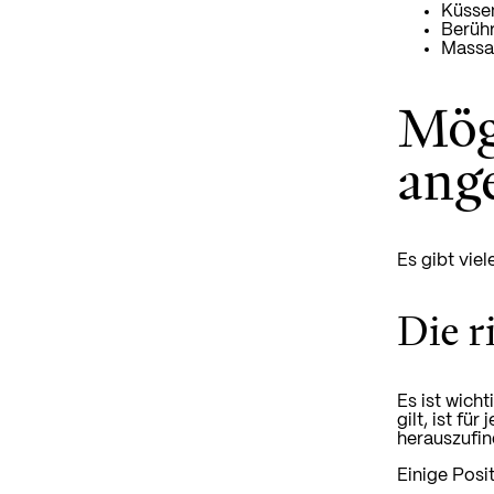
Küsse
Berüh
Massa
Mögl
ang
Es gibt viel
Die r
Es ist wich
gilt, ist f
herauszufin
Einige Posit