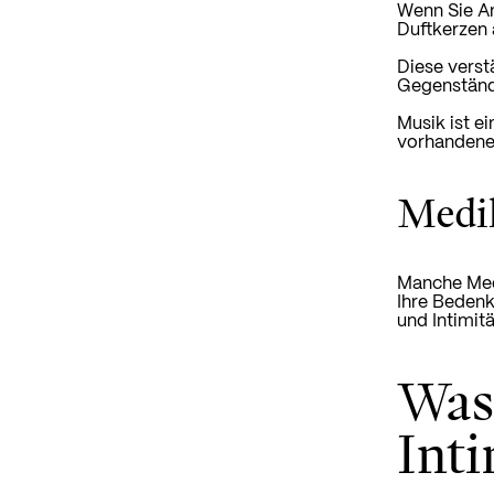
Wenn Sie An
Duftkerzen 
Diese verst
Gegenstände
Musik ist e
vorhandene
Medi
Manche Medi
Ihre Bedenk
und Intimit
Was
Int