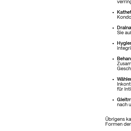
verrin
Kathet
Kondo
Draina
Sie au
Hygie
integr
Behand
Zusamm
Geschl
Wählen
Inkont
für In
Gleitm
nach 
Übrigens ka
Formen der 