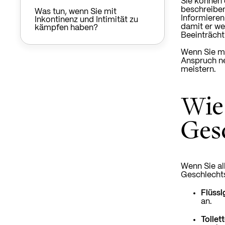
Sie können 
beschreiben
Was tun, wenn Sie mit
Informieren 
Inkontinenz und Intimität zu
damit er we
kämpfen haben?
Beeinträch
Wenn Sie mi
Anspruch ne
meistern.
Wie
Ges
Wenn Sie al
Geschlecht
Flüssi
an.
Toilet