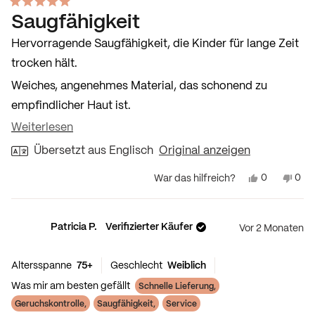
Mit 5 von 5 Sternen bewertet
Saugfähigkeit
Hervorragende Saugfähigkeit, die Kinder für lange Zeit
trocken hält.
Weiches, angenehmes Material, das schonend zu
empfindlicher Haut ist.
Mehr über diese Rezension lesen
Weiterlesen
Gute Passform hilft, Leckagen am Tag und über Nacht
zu verhindern
Übersetzt aus Englisch
Original anzeigen
Ja, diese Re
Nein
0
0
War das hilfreich?
Personen s
Per
Patricia P.
Verifizierter Käufer
Vor 2 Monaten
75+
Weiblich
Altersspanne
Geschlecht
Schnelle Lieferung,
Was mir am besten gefällt
Geruchskontrolle,
Saugfähigkeit,
Service