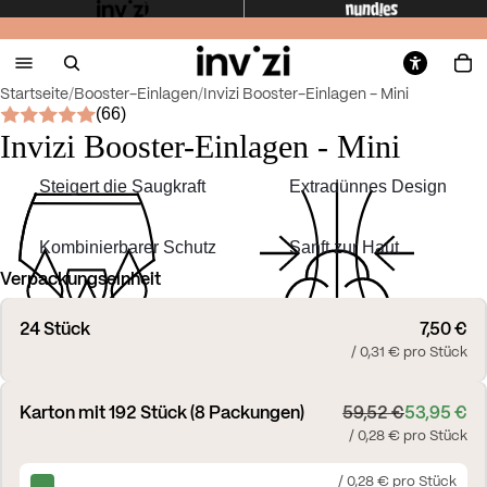
Startseite
/
Booster-Einlagen
/
Invizi Booster-Einlagen - Mini
(66)
Invizi Booster-Einlagen - Mini
Steigert die Saugkraft
Extradünnes Design
Kombinierbarer Schutz
Sanft zur Haut
Verpackungseinheit
24 Stück
7,50 €
/ 0,31 € pro Stück
Karton mit 192 Stück (8 Packungen)
59,52 €
53,95 €
/ 0,28 € pro Stück
/ 0,28 € pro Stück