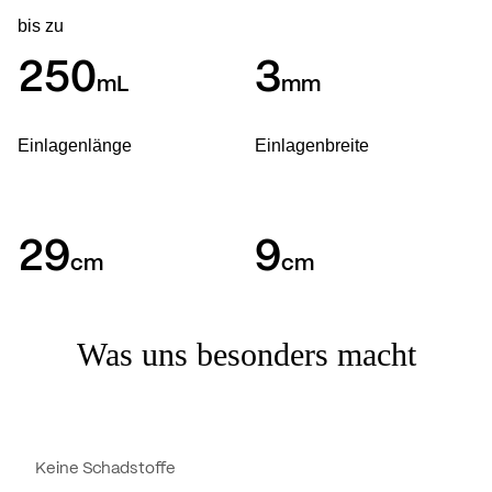
bis zu
250
3
mL
mm
Einlagenlänge
Einlagenbreite
29
9
cm
cm
Was uns besonders macht
Keine Schadstoffe