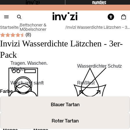
Bettschoner &
Startseite
/
/
Invizi Wasserdichte Lätzchen - 3er-Pack
Möbelschoner
(8)
Invizi Wasserdichte Lätzchen - 3er-
Pack
Tragen. Waschen.
Wasserdichter Schutz
Wieder.
Weich und sanft
Reißfest
Farbe
Blauer Tartan
Roter Tartan