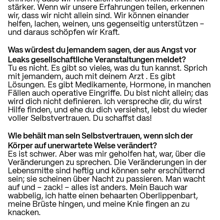
stärker.
Wenn wir unsere Erfahrungen teilen, erkennen
wir, dass wir nicht allein sind. Wir können einander
helfen, lachen, weinen, uns gegenseitig unterstützen –
und daraus schöpfen wir Kraft.
Was würdest du jemandem sagen, der aus Angst vor
Leaks gesellschaftliche Veranstaltungen meidet?
Tu es nicht. Es gibt so vieles, was du tun kannst.
Sprich
mit jemandem, auch mit deinem Arzt
. Es gibt
Lösungen. Es gibt Medikamente, Hormone, in manchen
Fällen auch operative Eingriffe. Du bist nicht allein; das
wird dich nicht definieren. Ich verspreche dir, du wirst
Hilfe finden, und ehe du dich versiehst, lebst du wieder
voller Selbstvertrauen. Du schaffst das!
Wie behält man sein Selbstvertrauen, wenn sich der
Körper auf unerwartete Weise verändert?
Es ist schwer. Aber was mir geholfen hat, war, über die
Veränderungen zu sprechen. Die Veränderungen in der
Lebensmitte sind heftig und können sehr erschütternd
sein; sie scheinen über Nacht zu passieren. Man wacht
auf und – zack! – alles ist anders. Mein Bauch war
wabbelig, ich hatte einen behaarten Oberlippenbart,
meine Brüste hingen, und meine Knie fingen an zu
knacken.