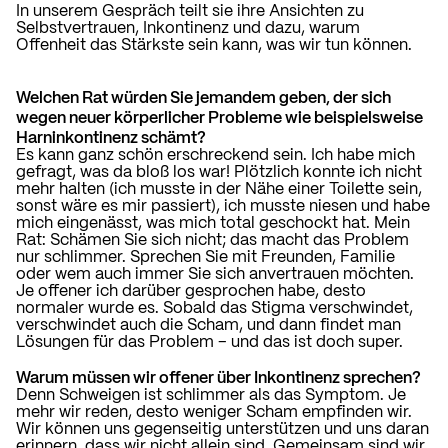
In unserem Gespräch teilt sie ihre Ansichten zu
Selbstvertrauen, Inkontinenz und dazu, warum
Offenheit das Stärkste sein kann, was wir tun können.
Welchen Rat würden Sie jemandem geben, der sich
wegen neuer körperlicher Probleme wie beispielsweise
Harninkontinenz schämt?
Es kann ganz schön erschreckend sein. Ich habe mich
gefragt, was da bloß los war! Plötzlich konnte ich nicht
mehr halten (ich musste in der Nähe einer Toilette sein,
sonst wäre es mir passiert), ich musste niesen und habe
mich eingenässt, was mich total geschockt hat. Mein
Rat: Schämen Sie sich nicht; das macht das Problem
nur schlimmer. Sprechen Sie mit Freunden, Familie
oder wem auch immer Sie sich anvertrauen möchten.
Je offener ich darüber gesprochen habe, desto
normaler wurde es. Sobald das Stigma verschwindet,
verschwindet auch die Scham, und dann findet man
Lösungen für das Problem – und das ist doch super.
Warum müssen wir offener über Inkontinenz sprechen?
Denn Schweigen ist schlimmer als das Symptom. Je
mehr wir reden, desto weniger Scham empfinden wir.
Wir können uns gegenseitig unterstützen und uns daran
erinnern, dass wir nicht allein sind. Gemeinsam sind wir