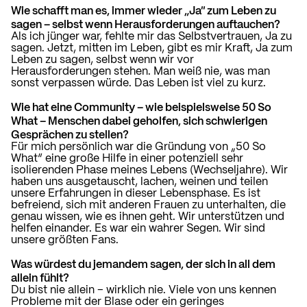
Wie schafft man es, immer wieder „Ja“ zum Leben zu
sagen – selbst wenn Herausforderungen auftauchen?
Als ich jünger war, fehlte mir das Selbstvertrauen, Ja zu
sagen. Jetzt, mitten im Leben, gibt es mir Kraft, Ja zum
Leben zu sagen, selbst wenn wir vor
Herausforderungen stehen. Man weiß nie, was man
sonst verpassen würde. Das Leben ist viel zu kurz.
Wie hat eine Community – wie beispielsweise 50 So
What – Menschen dabei geholfen, sich schwierigen
Gesprächen zu stellen?
Für mich persönlich war die Gründung von
„50 So
What“
eine große Hilfe in einer potenziell sehr
isolierenden Phase meines Lebens (Wechseljahre). Wir
haben uns ausgetauscht, lachen, weinen und teilen
unsere Erfahrungen in dieser Lebensphase. Es ist
befreiend, sich mit anderen Frauen zu unterhalten, die
genau wissen, wie es ihnen geht. Wir unterstützen und
helfen einander. Es war ein wahrer Segen. Wir sind
unsere größten Fans.
Was würdest du jemandem sagen, der sich in all dem
allein fühlt?
Du bist nie allein – wirklich nie. Viele von uns kennen
Probleme mit der Blase oder ein geringes