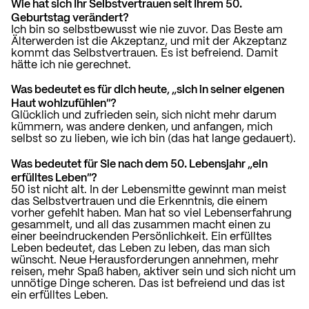
Wie hat sich Ihr Selbstvertrauen seit Ihrem 50.
Geburtstag verändert?
Ich bin so selbstbewusst wie nie zuvor. Das Beste am
Älterwerden ist die Akzeptanz, und mit der Akzeptanz
kommt das Selbstvertrauen. Es ist befreiend. Damit
hätte ich nie gerechnet.
Was bedeutet es für dich heute, „sich in seiner eigenen
Haut wohlzufühlen“?
Glücklich und zufrieden sein, sich nicht mehr darum
kümmern, was andere denken, und anfangen, mich
selbst so zu lieben, wie ich bin (das hat lange gedauert).
Was bedeutet für Sie nach dem 50. Lebensjahr „ein
erfülltes Leben“?
50 ist nicht alt. In der Lebensmitte gewinnt man meist
das Selbstvertrauen und die Erkenntnis, die einem
vorher gefehlt haben. Man hat so viel Lebenserfahrung
gesammelt, und all das zusammen macht einen zu
einer beeindruckenden Persönlichkeit. Ein erfülltes
Leben bedeutet, das Leben zu leben, das man sich
wünscht. Neue Herausforderungen annehmen, mehr
reisen,
mehr Spaß haben, aktiver sein und
sich nicht um
unnötige Dinge scheren. Das ist befreiend und das ist
ein erfülltes Leben.