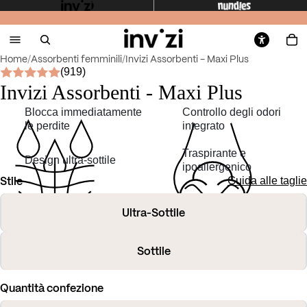
Home
/
Assorbenti femminili
/
Invizi Assorbenti - Maxi Plus
(919)
Invizi Assorbenti - Maxi Plus
Blocca immediatamente
Controllo degli odori
le perdite
integrato
Traspirante e
Design ultra-sottile
ipoallergenico
Stile
Guida alle taglie
Ultra-Sottile
Sottile
Quantità confezione