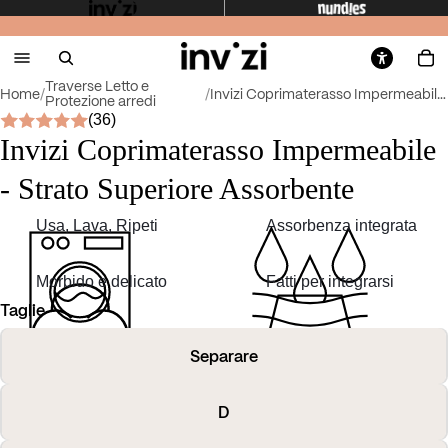
Traverse Letto e
Home
/
/
Invizi Coprimaterasso Impermeabile - Strato Sup...
Protezione arredi
(36)
Invizi Coprimaterasso Impermeabile
- Strato Superiore Assorbente
Usa, Lava, Ripeti
Assorbenza integrata
Morbido e delicato
Fatti per integrarsi
Taglie
Separare
D