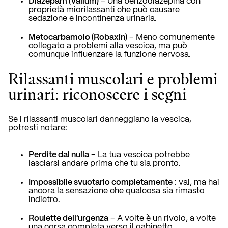
Diazepam (Valium)
– Una benzodiazepina con
proprietà miorilassanti che può causare
sedazione e incontinenza urinaria.
Metocarbamolo (Robaxin)
– Meno comunemente
collegato a problemi alla vescica, ma può
comunque influenzare la funzione nervosa.
Rilassanti muscolari e problemi
urinari: riconoscere i segni
Se i rilassanti muscolari danneggiano la vescica,
potresti notare:
Perdite dal nulla
– La tua vescica potrebbe
lasciarsi andare prima che tu sia pronto.
Impossibile svuotarlo completamente
: vai, ma hai
ancora la sensazione che qualcosa sia rimasto
indietro.
Roulette dell'urgenza
– A volte è un rivolo, a volte
una corsa completa verso il gabinetto.